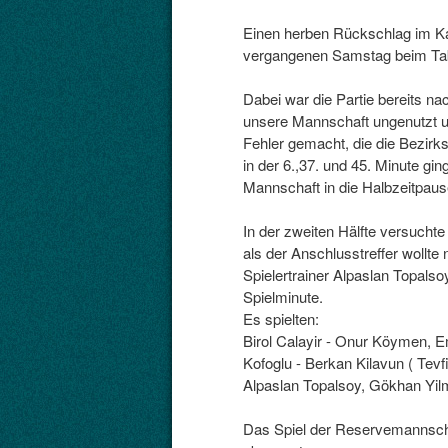
Einen herben Rückschlag im K
vergangenen Samstag beim Tab
Dabei war die Partie bereits n
unsere Mannschaft ungenutzt un
Fehler gemacht, die die Bezirks
in der 6.,37. und 45. Minute gi
Mannschaft in die Halbzeitpaus
In der zweiten Hälfte versuch
als der Anschlusstreffer wollte 
Spielertrainer Alpaslan Topalso
Spielminute.
Es spielten:
Birol Calayir - Onur Köymen, 
Kofoglu - Berkan Kilavun ( Tev
Alpaslan Topalsoy, Gökhan Yi
Das Spiel der Reservemannsc