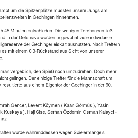
ampf um die Spitzenplätze mussten unsere Jungs am
ellenzweiten in Gechingen hinnehmen.
ach 45 Minuten entschieden. Die wenigen Torchancen ließ
d in der Defensive wurden ungewohnt viele individuelle
ligareserve der Gechinger eiskalt ausnutzten. Nach Treffern
ng es mit einem 0:3-Rückstand aus Sicht von unserer
e.
te man vergeblich, den Spieß noch umzudrehen. Doch mehr
nicht gelingen. Der einizige Treffer für die Mannschaft um
y resultierte aus einem Eigentor der Gechinger in der 60.
Emrah Gencer, Levent Köymen ( Kaan Görmüs ), Yasin
fik Kuskaya ), Haji Sise, Serhan Özdemir, Osman Kalayci -
lmaz
haften wurde währenddessen wegen Spielermangels