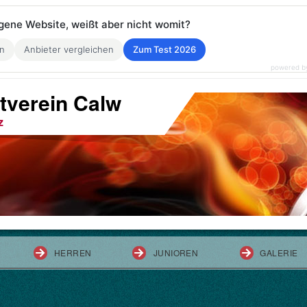
eigene Website, weißt aber nicht womit?
en
Anbieter vergleichen
Zum Test 2026
powered b
tverein Calw
z
HERREN
JUNIOREN
GALERIE