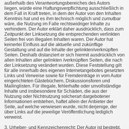
außerhalb des Verantwortungsbereiches des Autors
liegen, würde eine Haftungsverpflichtung ausschließlich in
dem Fall in Kraft treten, in dem der Autor von den Inhalten
Kenntnis hat und es ihm technisch möglich und zumutbar
wäre, die Nutzung im Falle rechtswidriger Inhalte zu
verhindern. Der Autor erklärt daher ausdrücklich, dass zum
Zeitpunkt der Linksetzung die entsprechenden verlinkten
Seiten frei von illegalen Inhalten waren. Der Autor hat
keinerlei Einfluss auf die aktuelle und zukünftige
Gestaltung und auf die Inhalte der gelinkten/verknüpften
Seiten. Deshalb distanziert er sich hiermit ausdrücklich von
allen Inhalten aller gelinkten /verknüpften Seiten, die nach
der Linksetzung verändert wurden. Diese Feststellung gilt
für alle innerhalb des eigenen Internetangebotes gesetzten
Links und Verweise sowie für Fremdeinträge in vom Autor
eingerichteten Gästebüchern, Diskussionsforen und
Mailinglisten. Für illegale, fehlerhafte oder unvollständige
Inhalte und insbesondere für Schäden, die aus der
Nutzung oder Nichtnutzung solcherart dargebotener
Informationen entstehen, haftet allein der Anbieter der
Seite, auf welche verwiesen wurde, nicht derjenige, der
über Links auf die jeweilige Veröffentlichung lediglich
verweist.
3. Urheber- und Kennzeichenrecht: Der Autor ist bestrebt,